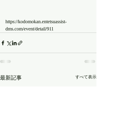
https://kodomokan.entetsuassist-
dms.com/event/detail/911
最新記事
すべて表示