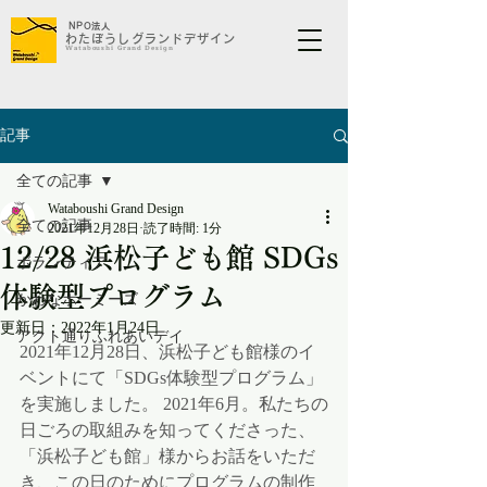
NP
O法人
わたぼうしグランドデザイン​​​
​Wataboushi Grand Design
記事
全ての記事
Wataboushi Grand Design
全ての記事
2021年12月28日
読了時間: 1分
12/28 浜松子ども館 SDGs
ボランティア
体験型プログラム
かわなホーミーズ
更新日：
2022年1月24日
アクト通りふれあいデイ
2021年12月28日、浜松子ども館様のイ
ベントにて「SDGs体験型プログラム」
を実施しました。 2021年6月。私たちの
日ごろの取組みを知ってくださった、
「浜松子ども館」様からお話をいただ
き、この日のためにプログラムの制作