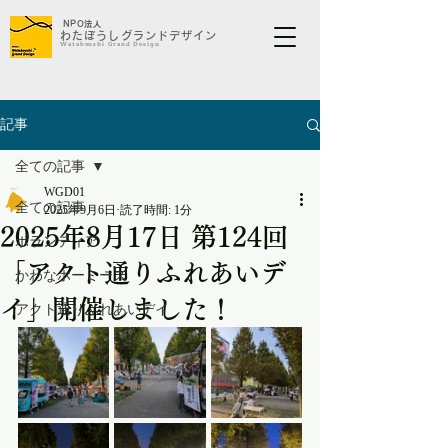
NP
O法人
わたぼうしグランドデザイン​​​
​Wataboushi Grand Design
記事
全ての記事
WGD01
全ての記事
2025年9月6日
読了時間: 1分
2025年8月17日 第124回
ボランティア
「アクト通りふれあいデ
かわなホーミーズ
イ」開催しました！
アクト通りふれあいデイ