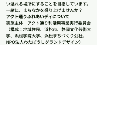
い溢れる場所にすることを目指しています。
一緒に、まちなかを盛り上げませんか？
アクト通りふれあいディについて
実施主体　アクト通り利活用事業実行委員会
（構成：地域住民、浜松市、静岡文化芸術大
学、浜松学院大学、浜松まちづくり公社、
NPO法人わたぼうしグランドデザイン）
運営　NPO法人わたぼうしグランドデザイ
ン
さらに表示
このイベントをシェア
​Wataboshi Grand Design