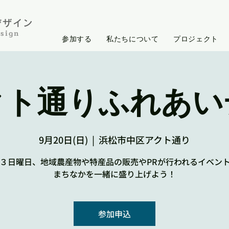
イン​​​
sign
参加する
私たちについて
プロジェクト
クト通りふれあい
9月20日(日)
  |  
浜松市中区アクト通り
３日曜日、地域農産物や特産品の販売やPRが行われるイベン
まちなかを一緒に盛り上げよう！
参加申込