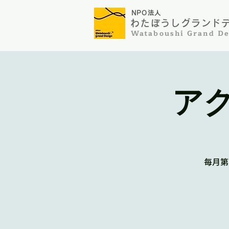
NP
O法人
わたぼうしグランドデザ
​Wataboushi Grand De
ア
毎月第