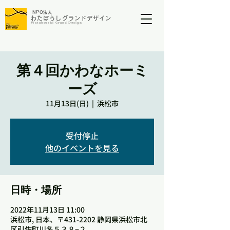
NP
O法人
わたぼうしグランドデザイン​​​
​Wataboushi Grand Design
第４回かわなホーミ
ーズ
11月13日(日)
  |  
浜松市
受付停止
他のイベントを見る
日時・場所
2022年11月13日 11:00
浜松市, 日本、〒431-2202 静岡県浜松市北
区引佐町川名５３８−２