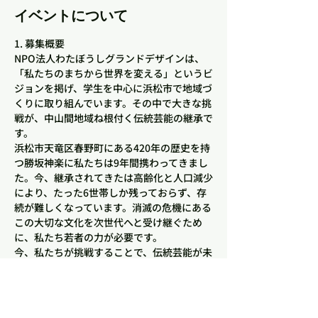
イベントについて
1. 募集概要
NPO法人わたぼうしグランドデザインは、
「私たちのまちから世界を変える」というビ
ジョンを掲げ、学生を中心に浜松市で地域づ
くりに取り組んでいます。その中で大きな挑
戦が、中山間地域ね根付く伝統芸能の継承で
す。
浜松市天竜区春野町にある420年の歴史を持
つ勝坂神楽に私たちは9年間携わってきまし
た。今、継承されてきたは高齢化と人口減少
により、たった6世帯しか残っておらず、存
続が難しくなっています。消滅の危機にある
この大切な文化を次世代へと受け継ぐため
に、私たち若者の力が必要です。
今、私たちが挑戦することで、伝統芸能が未
来へと続き、より良い浜松となっていきま
す。私たちと一緒にその一歩を踏み出しませ
んか？
2. 募集対象