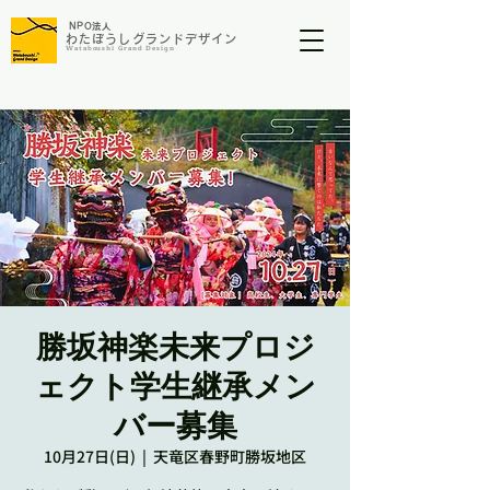
NP
O法人
わたぼうしグランドデザイン​​​
​Wataboushi Grand Design
勝坂神楽未来プロジ
ェクト学生継承メン
バー募集
10月27日(日)
  |  
天竜区春野町勝坂地区