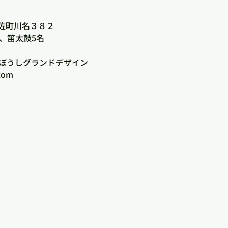
）
佐町川名３８２
名、笛太鼓5名
たぼうしグランドデザイン
com