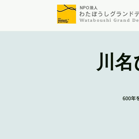
NP
O法人
わたぼうしグランドデザ
​Wataboushi Grand De
川名
600