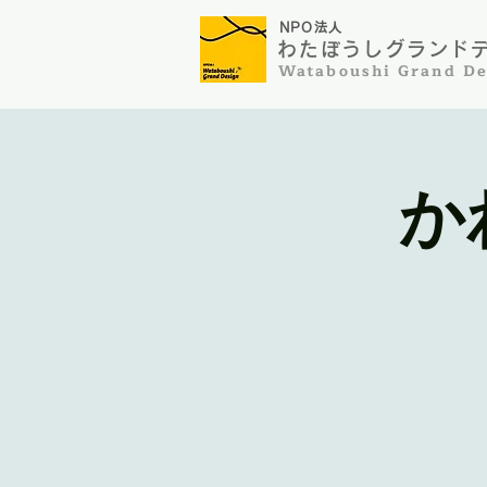
NP
O法人
わたぼうしグランドデザ
​Wataboushi Grand De
か