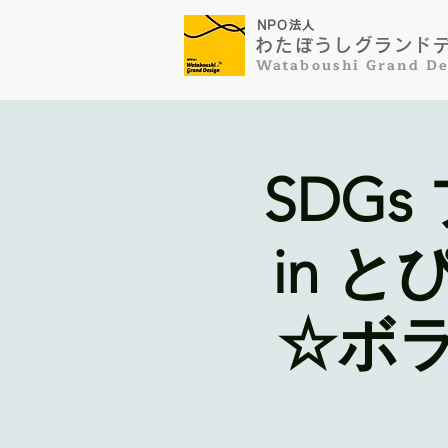
NP
O法人
わたぼうしグランドデザ
​Wataboushi Grand De
SDGs
in 
☆ボ