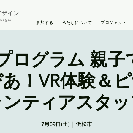
イン​​​
sign
参加する
私たちについて
プロジェクト
 プログラム 親子
とぴあ！VR体験＆
ランティアスタッ
7月09日(土)
  |  
浜松市