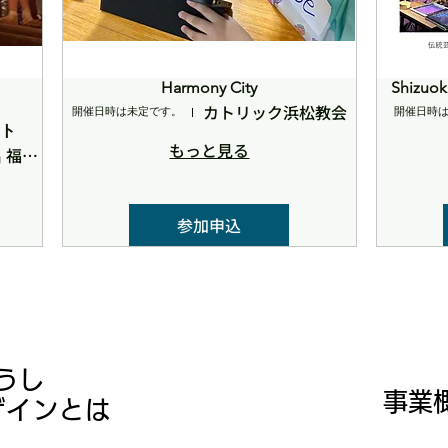
Harmony City
Shiz
カトリック浜松教会
開催日時は未定です。
開催日時
クト
もっと見る
浜松市浜名区引佐町川名 福満寺薬師堂およびその周辺
参加申込
ぼうし
​事業
ザインとは