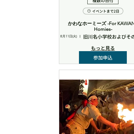
複数の日付
イベントまで2日
かわなホーミーズ -For KAWANA
Homies-
旧川名小学校およびそ
8月11日(火)
もっと見る
参加申込