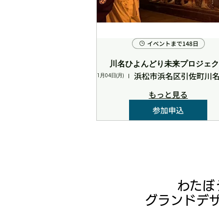
イベントまで148日
川名ひよんどり未来プロジェ
1月04日(月)
もっと見る
参加申込
​わた
グランドデ